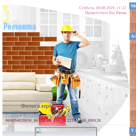
Ме
Суббота, 08.08.2026, 11:22
Приветствую Вас
Гость
А
Фотогалерея
Главная
»
Фотоальбом
»
Детская
»
00A094020650_66.129.109.151_10.223.61.130_000128
У 