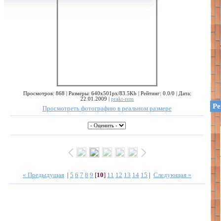
Просмотров: 868 | Размеры: 640x501px/83.5Kb | Рейтинг: 0.0/0 | Дата:
22.01.2009 |
prakt-rem
Ре
Просмотреть фотографию в реальном размере
« Предыдущая
|
5
6
7
8
9
[
10
]
11
12
13
14
15
|
Следующая »