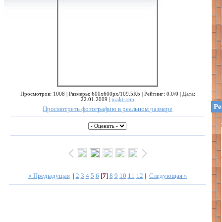
Просмотров: 1008 | Размеры: 600x600px/109.5Kb | Рейтинг: 0.0/0 | Дата:
22.01.2009 |
prakt-rem
Ре
Просмотреть фотографию в реальном размере
« Предыдущая
|
2
3
4
5
6
[
7
]
8
9
10
11
12
|
Следующая »