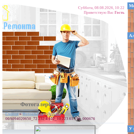
Ме
Суббота, 08.08.2026, 10:22
Приветствую Вас
Гость
А
Фотогалерея
Главная
»
Фотоальбом
»
Детская
»
00A094020650_72.232.4.102_10.223.61.130_000676
У 