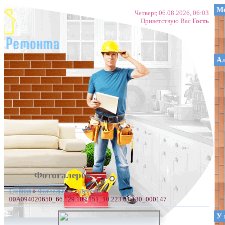
Ме
Четверг, 06.08.2026, 06:03
Приветствую Вас
Гость
А
Фотогалерея
Главная
»
Фотоальбом
»
Детская
»
00A094020650_66.129.109.151_10.223.61.130_000147
У 