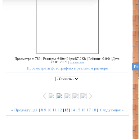
Просмотров: 789 | Размеры: 640x494px/87.2Kb | Рейтинг: 0.0/0 | Дата:
22.01.2009 |
prakt-rem
Ре
Просмотреть фотографию в реальном размере
« Предыдущая
|
8
9
10
11
12
[
13
]
14
15
16
17
18
|
Следующая »