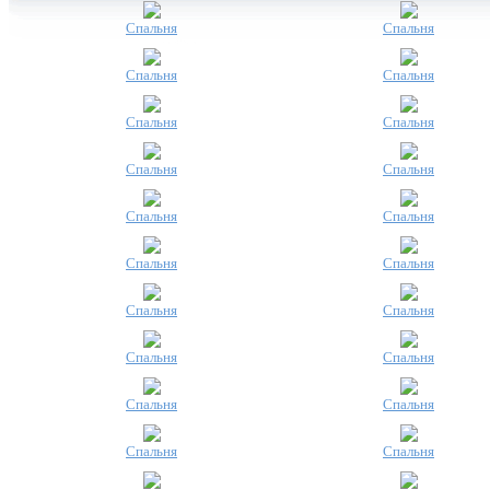
Спальня
Спальня
Спальня
Спальня
Спальня
Спальня
Спальня
Спальня
Спальня
Спальня
Спальня
Спальня
Спальня
Спальня
Спальня
Спальня
Спальня
Спальня
Спальня
Спальня