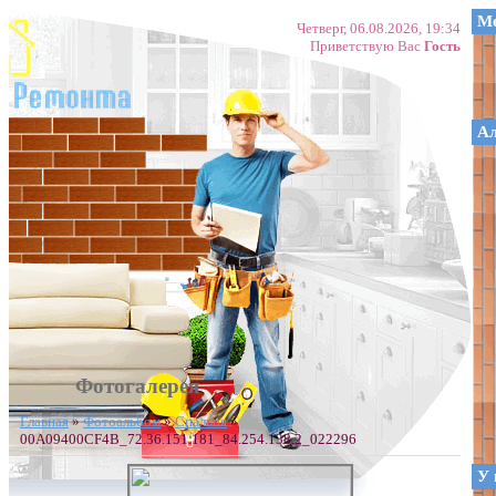
Ме
Четверг, 06.08.2026, 19:34
Приветствую Вас
Гость
А
Фотогалерея
Главная
»
Фотоальбом
»
Спальня
»
00A09400CF4B_72.36.151.181_84.254.138.2_022296
У 