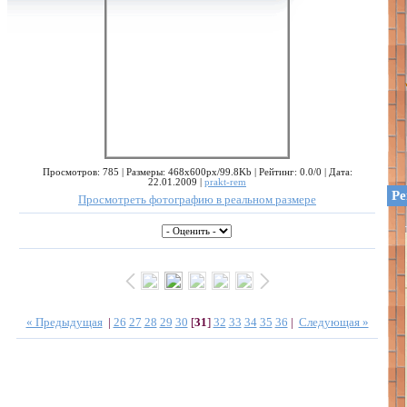
Просмотров: 785 | Размеры: 468x600px/99.8Kb | Рейтинг: 0.0/0 | Дата:
22.01.2009 |
prakt-rem
Ре
Просмотреть фотографию в реальном размере
« Предыдущая
|
26
27
28
29
30
[
31
]
32
33
34
35
36
|
Следующая »