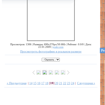
Просмотров: 1306 | Размеры: 690x370px/50.6Kb | Рейтинг: 0.0/0 | Дата:
22.01.2009 |
prakt-rem
Ре
Просмотреть фотографию в реальном размере
« Предыдущая
|
14
15
16
17
18
[
19
]
20
21
22
23
24
|
Следующая »