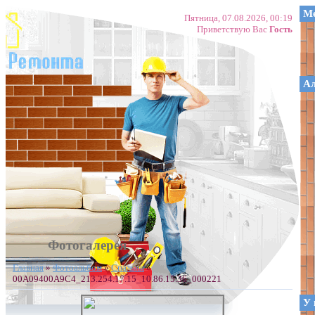
Ме
Пятница, 07.08.2026, 00:19
Приветствую Вас
Гость
А
Фотогалерея
Главная
»
Фотоальбом
»
Спальня
»
00A09400A9C4_213.254.17.15_10.86.15.36_000221
У 