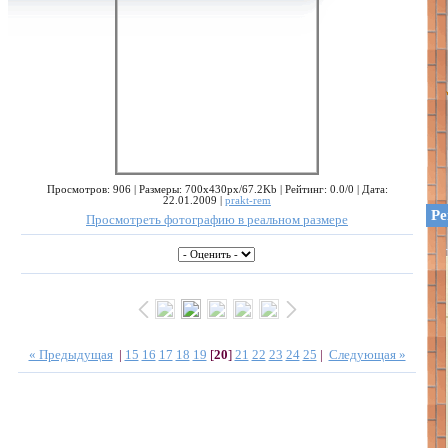
Просмотров: 906 | Размеры: 700x430px/67.2Kb | Рейтинг: 0.0/0 | Дата:
22.01.2009 |
prakt-rem
Ре
Просмотреть фотографию в реальном размере
« Предыдущая
|
15
16
17
18
19
[
20
]
21
22
23
24
25
|
Следующая »