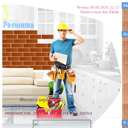
Ме
Четверг, 06.08.2026, 22:15
Приветствую Вас
Гость
А
Фотогалерея
Главная
»
Фотоальбом
»
Спальня
»
00A09400CF4B_216.7.184.107_84.254.138.2_020314
У 