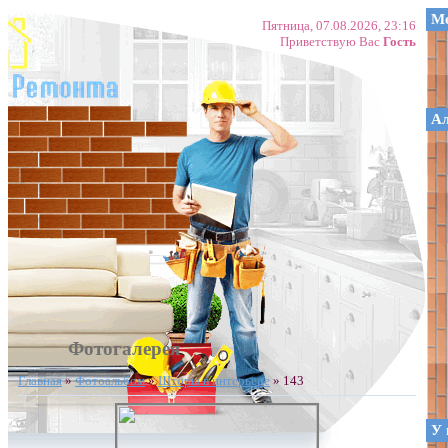
Ме
Пятница, 07.08.2026, 23:16
Приветствую Вас
Гость
А
Фотогалерея
Главная
»
Фотоальбом
»
Шторы в интерьере
» 143
У 