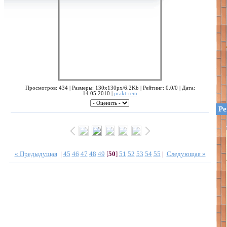
Просмотров: 434 | Размеры: 130x130px/6.2Kb | Рейтинг: 0.0/0 | Дата:
14.05.2010 |
prakt-rem
Ре
« Предыдущая
|
45
46
47
48
49
[
50
]
51
52
53
54
55
|
Следующая »