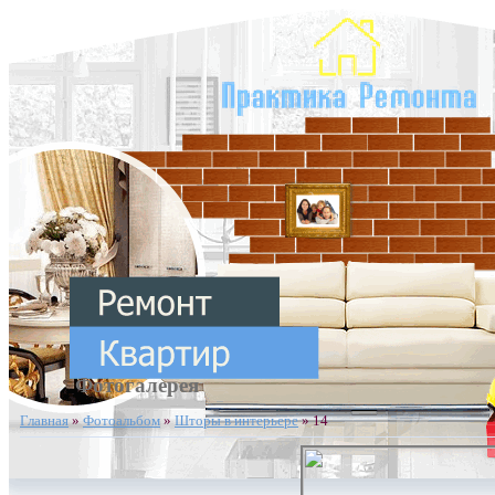
Фотогалерея
Главная
»
Фотоальбом
»
Шторы в интерьере
» 14