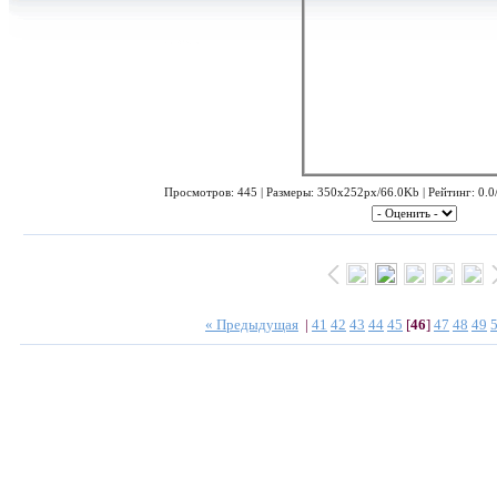
Просмотров: 445 | Размеры: 350x252px/66.0Kb | Рейтинг: 0.0/
« Предыдущая
|
41
42
43
44
45
[
46
]
47
48
49