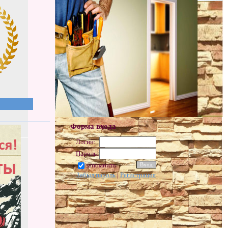
Форма входа
Логин:
Пароль:
запомнить
Забыл пароль
|
Регистрация