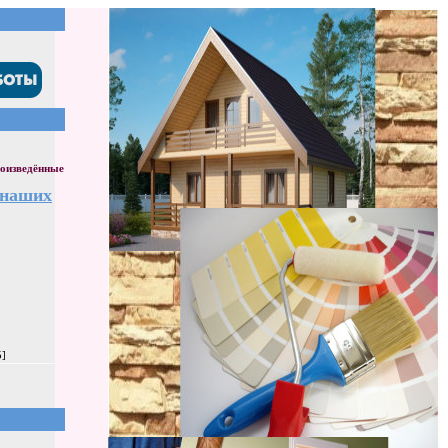
оизведённые
 наших
5]
]