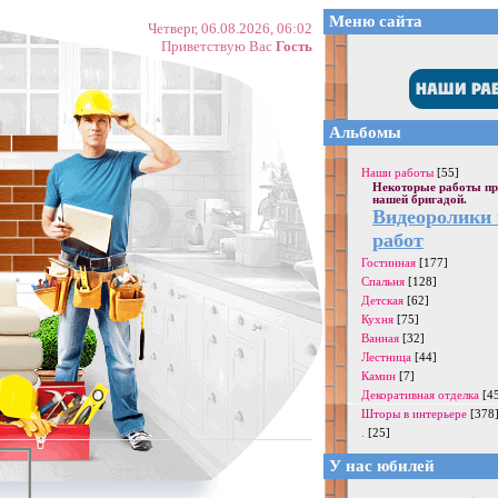
Меню сайта
Четверг, 06.08.2026, 06:02
Приветствую Вас
Гость
Альбомы
Наши работы
[55]
Некоторые работы пр
нашей бригадой.
Видеоролики
работ
Гостинная
[177]
Спальня
[128]
Детская
[62]
Кухня
[75]
Ванная
[32]
Лестница
[44]
Камин
[7]
Декоративная отделка
[4
Шторы в интерьере
[378
.
[25]
У нас юбилей