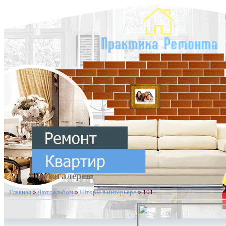
Фотогалерея
Главная
»
Фотоальбом
»
Шторы в интерьере
» 101