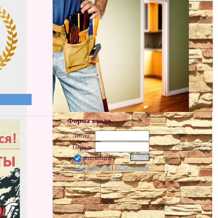
Форма входа
Логин:
Пароль:
запомнить
Забыл пароль
|
Регистрация