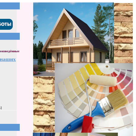
оизведённые
 наших
5]
]