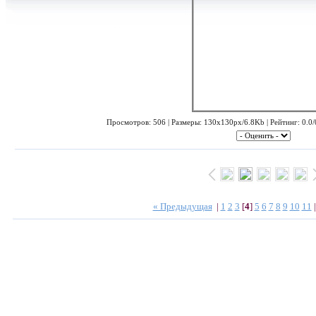
Просмотров: 506 | Размеры: 130x130px/6.8Kb | Рейтинг: 0.0/0
« Предыдущая
|
1
2
3
[
4
]
5
6
7
8
9
10
11