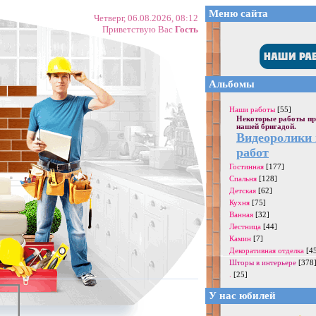
Меню сайта
Четверг, 06.08.2026, 08:12
Приветствую Вас
Гость
Альбомы
Наши работы
[55]
Некоторые работы пр
нашей бригадой.
Видеоролики
работ
Гостинная
[177]
Спальня
[128]
Детская
[62]
Кухня
[75]
Ванная
[32]
Лестница
[44]
Камин
[7]
Декоративная отделка
[4
Шторы в интерьере
[378
.
[25]
У нас юбилей