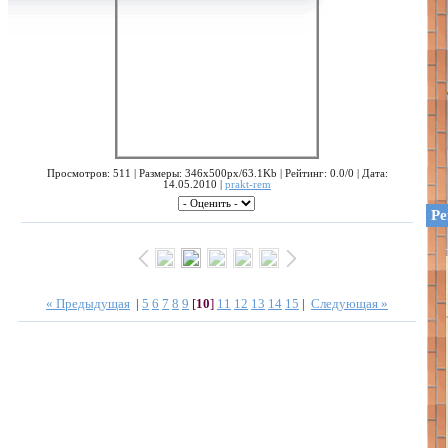
Просмотров: 511 | Размеры: 346x500px/63.1Kb | Рейтинг: 0.0/0 | Дата:
14.05.2010 |
prakt-rem
Ре
« Предыдущая
|
5
6
7
8
9
[
10
]
11
12
13
14
15
|
Следующая »