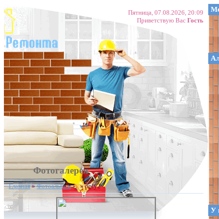
Ме
Пятница, 07.08.2026, 20:09
Приветствую Вас
Гость
А
Фотогалерея
Главная
»
Фотоальбом
»
.
» poly2
У 