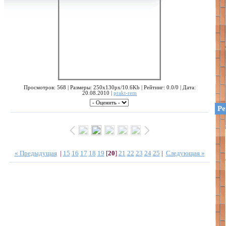
Просмотров: 568 | Размеры: 250x130px/10.6Kb | Рейтинг: 0.0/0 | Дата:
20.08.2010 |
prakt-rem
Ре
« Предыдущая
|
15
16
17
18
19
[
20
]
21
22
23
24
25
|
Следующая »