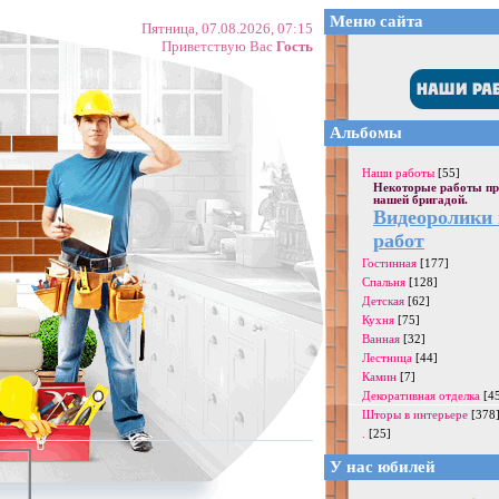
Меню сайта
Пятница, 07.08.2026, 07:15
Приветствую Вас
Гость
Альбомы
Наши работы
[55]
Некоторые работы пр
нашей бригадой.
Видеоролики
работ
Гостинная
[177]
Спальня
[128]
Детская
[62]
Кухня
[75]
Ванная
[32]
Лестница
[44]
Камин
[7]
Декоративная отделка
[4
Шторы в интерьере
[378
.
[25]
У нас юбилей