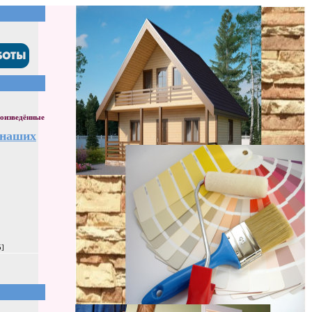
оизведённые
 наших
5]
]