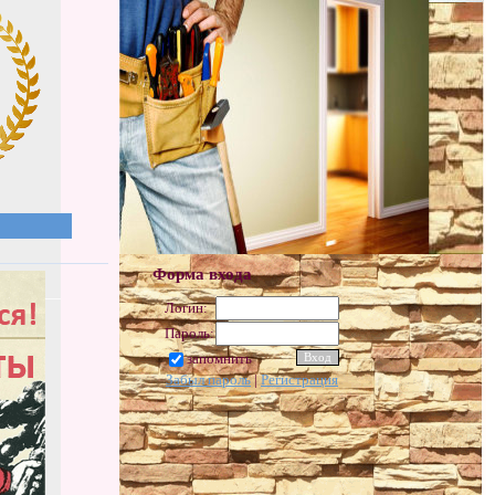
Форма входа
Логин:
Пароль:
запомнить
Забыл пароль
|
Регистрация