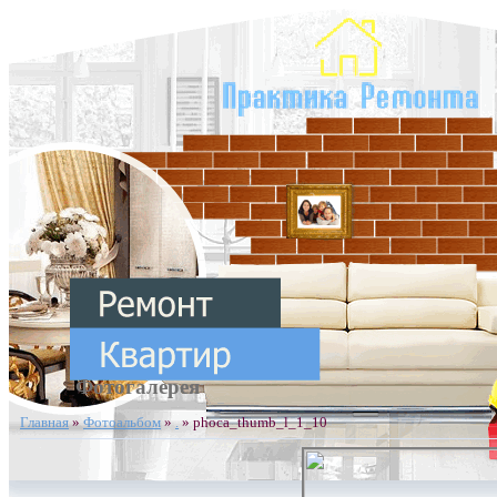
Фотогалерея
Главная
»
Фотоальбом
»
.
» phoca_thumb_l_1_10