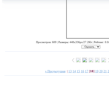
Просмотров: 609 | Размеры: 448x336px/27.2Kb | Рейтинг: 0.0/
« Предыдущая
|
13
14
15
16
17
[
18
]
19
20
21