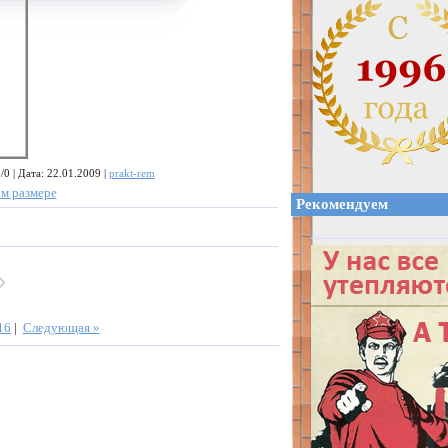
0 | Дата: 22.01.2009 |
prakt-rem
м размере
Рекомендуем
16
|
Следующая »