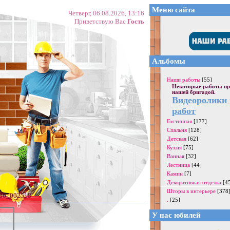
Меню сайта
Четверг, 06.08.2026, 13:16
Приветствую Вас
Гость
Альбомы
Наши работы
[55]
Некоторые работы пр
нашей бригадой.
Видеоролики
работ
Гостинная
[177]
Спальня
[128]
Детская
[62]
Кухня
[75]
Ванная
[32]
Лестница
[44]
Камин
[7]
Декоративная отделка
[4
Шторы в интерьере
[378
.36_002518
.
[25]
У нас юбилей