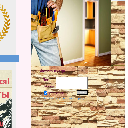
Форма входа
Логин:
Пароль:
запомнить
Забыл пароль
|
Регистрация