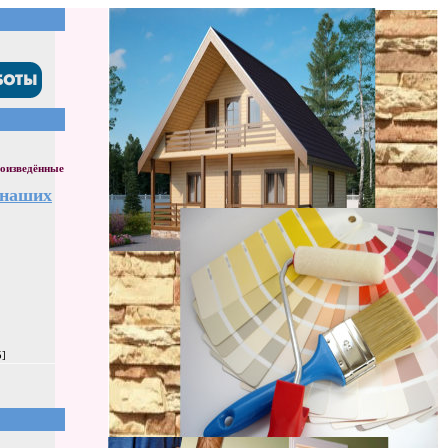
оизведённые
 наших
5]
]