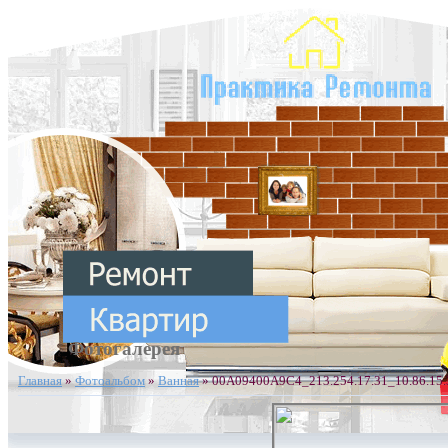
Фотогалерея
Главная
»
Фотоальбом
»
Ванная
» 00A09400A9C4_213.254.17.31_10.86.15