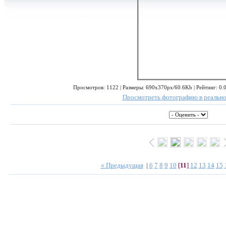
Просмотров: 1122 | Размеры: 690x370px/60.6Kb | Рейтинг: 0.0/
Просмотреть фотографию в реально
« Предыдущая
|
6
7
8
9
10
[
11
]
12
13
14
15