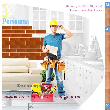
Ме
Четверг, 06.08.2026, 19:00
Приветствую Вас
Гость
А
Фотогалерея
Главная
»
Фотоальбом
»
Ванная
»
00A094007552_72.232.240.227_10.223.52.135_001295
У 