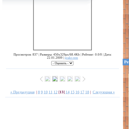
Просмотров: 837 | Размеры: 450x329px/68.4Kb | Рейтинг: 0.0/0 | Дата:
22.01.2009 |
prakt-rem
Ре
« Предыдущая
|
8
9
10
11
12
[
13
]
14
15
16
17
18
|
Следующая »