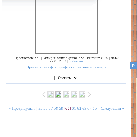
Просмотров: 877 | Размеры: 550x430px/61.3Kb | Рейтинг: 0.0/0 | Дата:
22.01.2009 |
prakt-rem
Ре
Просмотреть фотографию в реальном размере
« Предыдущая
|
55
56
57
58
59
[
60
]
61
62
63
64
65
|
Следующая »