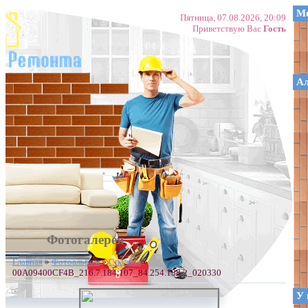
Ме
Пятница, 07.08.2026, 20:09
Приветствую Вас
Гость
А
Фотогалерея
Главная
»
Фотоальбом
»
Спальня
»
00A09400CF4B_216.7.184.107_84.254.138.2_020330
У 