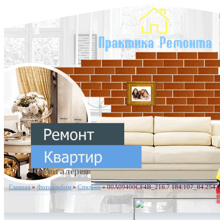
Фотогалерея
Главная
»
Фотоальбом
»
Спальня
» 00A09400CF4B_216.7.184.107_84.254.