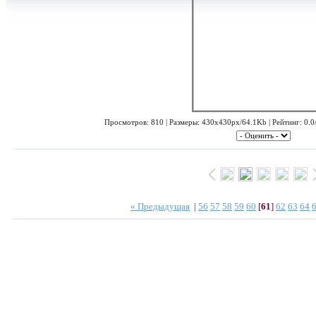
Просмотров: 810 | Размеры: 430x430px/64.1Kb | Рейтинг: 0.0/
« Предыдущая
|
56
57
58
59
60
[
61
]
62
63
64