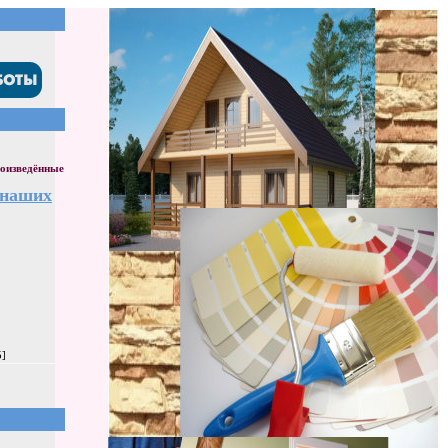
оизведённые
 наших
5]
]