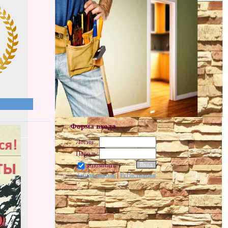
Форма входа
Логин:
Пароль:
запомнить
Забыл пароль
|
Регистрация