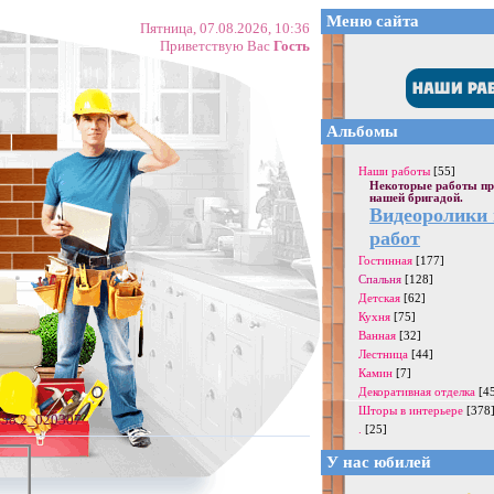
Меню сайта
Пятница, 07.08.2026, 10:36
Приветствую Вас
Гость
Альбомы
Наши работы
[55]
Некоторые работы пр
нашей бригадой.
Видеоролики
работ
Гостинная
[177]
Спальня
[128]
Детская
[62]
Кухня
[75]
Ванная
[32]
Лестница
[44]
Камин
[7]
Декоративная отделка
[4
Шторы в интерьере
[378
138.2_020307
.
[25]
У нас юбилей