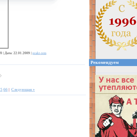
0 | Дата: 22.01.2009 |
prakt-rem
Рекомендуем
65
66
|
Следующая »