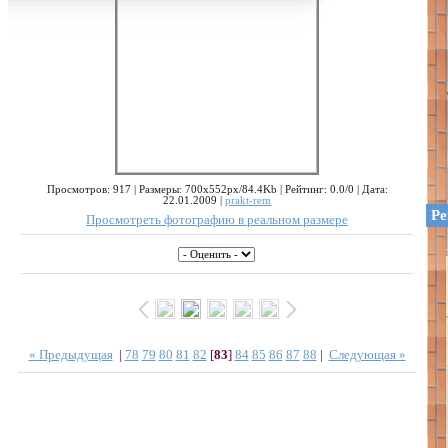
Просмотров: 917 | Размеры: 700x552px/84.4Kb | Рейтинг: 0.0/0 | Дата:
22.01.2009 |
prakt-rem
Ре
Просмотреть фотографию в реальном размере
« Предыдущая
|
78
79
80
81
82
[
83
]
84
85
86
87
88
|
Следующая »