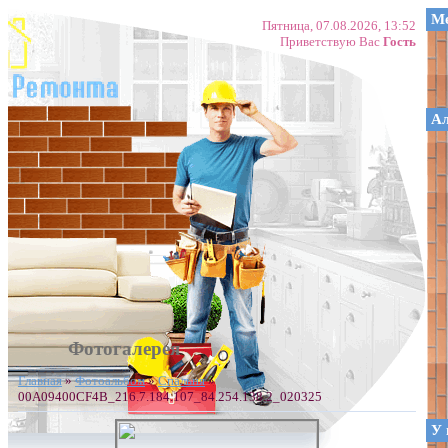
Ме
Пятница, 07.08.2026, 13:52
Приветствую Вас
Гость
А
Фотогалерея
Главная
»
Фотоальбом
»
Спальня
»
00A09400CF4B_216.7.184.107_84.254.138.2_020325
У 