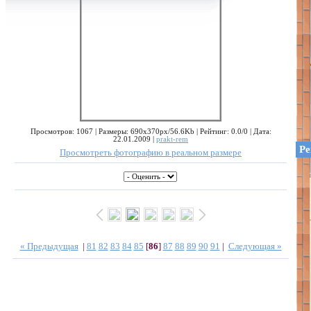
Просмотров: 1067 | Размеры: 690x370px/56.6Kb | Рейтинг: 0.0/0 | Дата:
22.01.2009 |
prakt-rem
Ре
Просмотреть фотографию в реальном размере
« Предыдущая
|
81
82
83
84
85
[
86
]
87
88
89
90
91
|
Следующая »