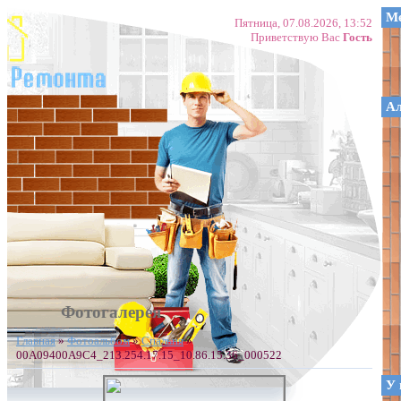
Ме
Пятница, 07.08.2026, 13:52
Приветствую Вас
Гость
А
Фотогалерея
Главная
»
Фотоальбом
»
Спальня
»
00A09400A9C4_213.254.17.15_10.86.15.36_000522
У 