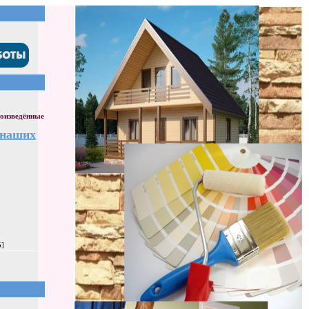
оизведённые
 наших
5]
]