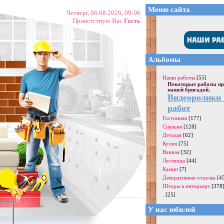
Меню сайта
Четверг, 06.08.2026, 09:06
Приветствую Вас
Гость
Альбомы
Наши работы
[55]
Некоторые работы пр
нашей бригадой.
Видеоролики
работ
Гостинная
[177]
Спальня
[128]
Детская
[62]
Кухня
[75]
Ванная
[32]
Лестница
[44]
Камин
[7]
Декоративная отделка
[4
Шторы в интерьере
[378
.
[25]
У нас юбилей