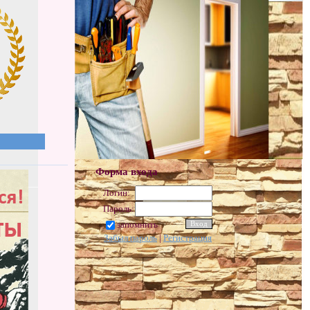
Форма входа
Логин:
Пароль:
запомнить
Забыл пароль
|
Регистрация