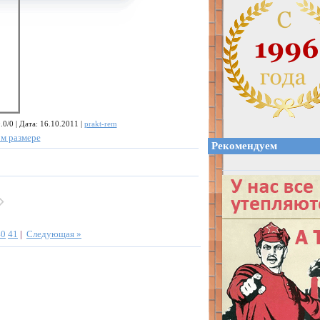
0/0 | Дата: 16.10.2011 |
prakt-rem
м размере
Рекомендуем
40
41
|
Следующая »