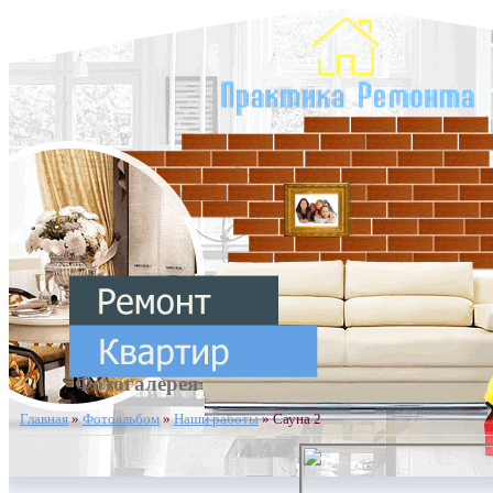
Фотогалерея
Главная
»
Фотоальбом
»
Наши работы
» Сауна 2