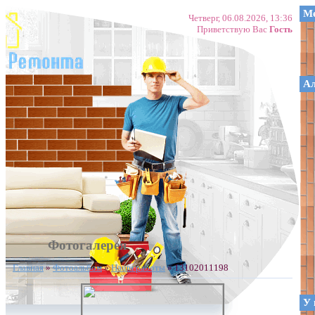
Ме
Четверг, 06.08.2026, 13:36
Приветствую Вас
Гость
А
Фотогалерея
Главная
»
Фотоальбом
»
Наши работы
» 13102011198
У 