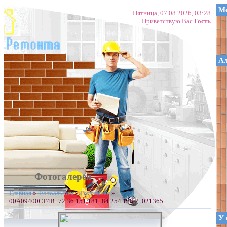
Ме
Пятница, 07.08.2026, 03:28
Приветствую Вас
Гость
А
Фотогалерея
Главная
»
Фотоальбом
»
Гостинная
»
00A09400CF4B_72.36.151.181_84.254.138.2_021365
У 