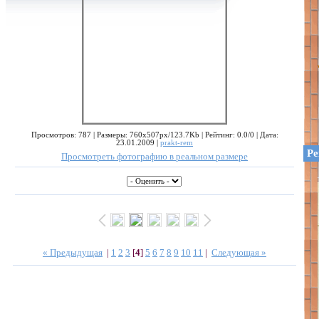
Просмотров: 787 | Размеры: 760x507px/123.7Kb | Рейтинг: 0.0/0 | Дата:
23.01.2009 |
prakt-rem
Ре
Просмотреть фотографию в реальном размере
« Предыдущая
|
1
2
3
[
4
]
5
6
7
8
9
10
11
|
Следующая »