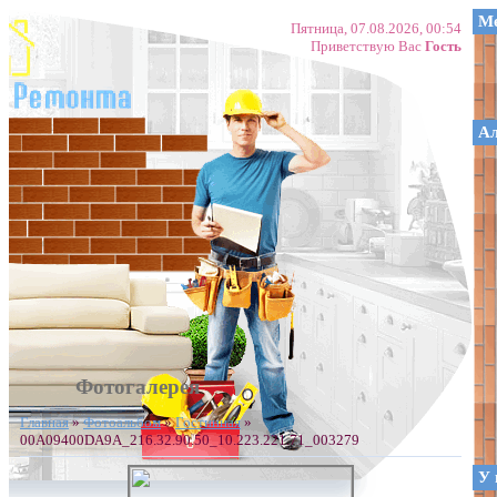
Ме
Пятница, 07.08.2026, 00:54
Приветствую Вас
Гость
А
Фотогалерея
Главная
»
Фотоальбом
»
Гостинная
»
00A09400DA9A_216.32.90.50_10.223.221.71_003279
У 