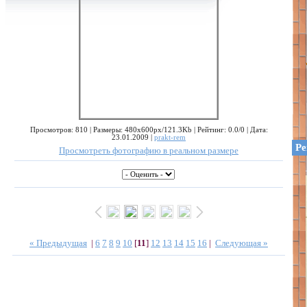
Просмотров: 810 | Размеры: 480x600px/121.3Kb | Рейтинг: 0.0/0 | Дата:
23.01.2009 |
prakt-rem
Ре
Просмотреть фотографию в реальном размере
« Предыдущая
|
6
7
8
9
10
[
11
]
12
13
14
15
16
|
Следующая »