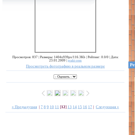
Просмотров: 837 | Размеры: 1404x939px/116.3Kb | Рейтинг: 0.0/0 | Дата:
23.01.2009 |
prakt-rem
Ре
Просмотреть фотографию в реальном размере
« Предыдущая
|
7
8
9
10
11
[
12
]
13
14
15
16
17
|
Следующая »