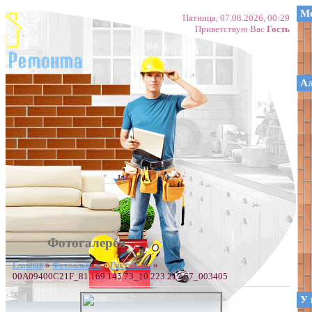
Ме
Пятница, 07.08.2026, 00:29
Приветствую Вас
Гость
А
Фотогалерея
Главная
»
Фотоальбом
»
Гостинная
»
00A09400C21F_81.169.145.73_10.223.217.67_003405
У 