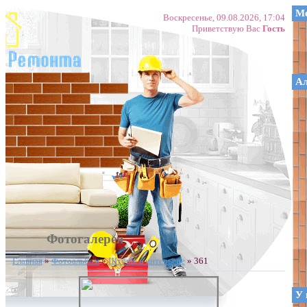
Ме
Воскресенье, 09.08.2026, 17:04
Приветствую Вас
Гость
А
Фотогалерея
Главная
»
Фотоальбом
»
Шторы в интерьере
» 361
У 