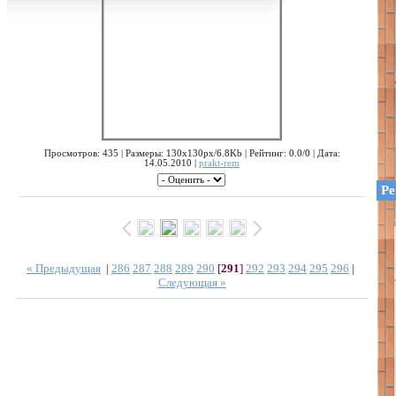
Просмотров: 435 | Размеры: 130x130px/6.8Kb | Рейтинг: 0.0/0 | Дата:
14.05.2010 |
prakt-rem
Ре
« Предыдущая
|
286
287
288
289
290
[
291
]
292
293
294
295
296
|
Следующая »