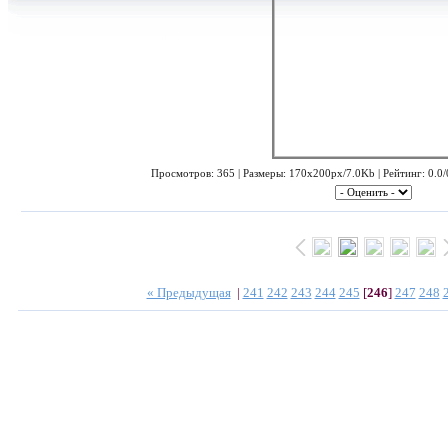
Просмотров: 365 | Размеры: 170x200px/7.0Kb | Рейтинг: 0.0/0
« Предыдущая
|
241
242
243
244
245
[
246
]
247
248