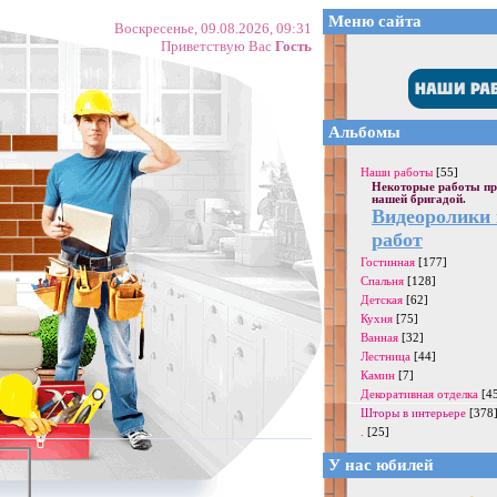
Меню сайта
Воскресенье, 09.08.2026, 09:31
Приветствую Вас
Гость
Альбомы
Наши работы
[55]
Некоторые работы пр
нашей бригадой.
Видеоролики
работ
Гостинная
[177]
Спальня
[128]
Детская
[62]
Кухня
[75]
Ванная
[32]
Лестница
[44]
Камин
[7]
Декоративная отделка
[4
Шторы в интерьере
[378
.
[25]
У нас юбилей