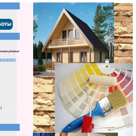
оизведённые
 наших
5]
]