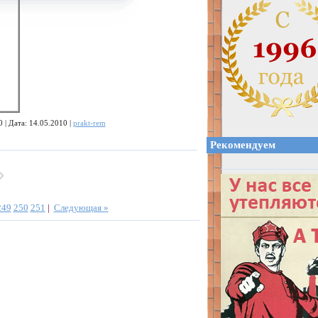
 | Дата: 14.05.2010 |
prakt-rem
Рекомендуем
249
250
251
|
Следующая »