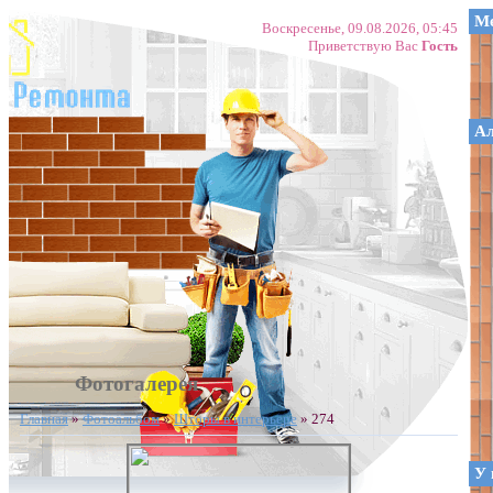
Ме
Воскресенье, 09.08.2026, 05:45
Приветствую Вас
Гость
А
Фотогалерея
Главная
»
Фотоальбом
»
Шторы в интерьере
» 274
У 