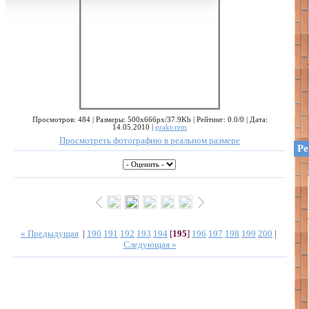
Просмотров: 484 | Размеры: 500x666px/37.9Kb | Рейтинг: 0.0/0 | Дата:
14.05.2010 |
prakt-rem
Просмотреть фотографию в реальном размере
Ре
« Предыдущая
|
190
191
192
193
194
[
195
]
196
197
198
199
200
|
Следующая »