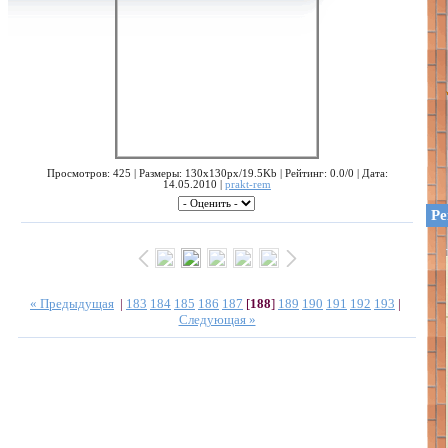
Просмотров: 425 | Размеры: 130x130px/19.5Kb | Рейтинг: 0.0/0 | Дата:
14.05.2010 |
prakt-rem
Ре
« Предыдущая
|
183
184
185
186
187
[
188
]
189
190
191
192
193
|
Следующая »