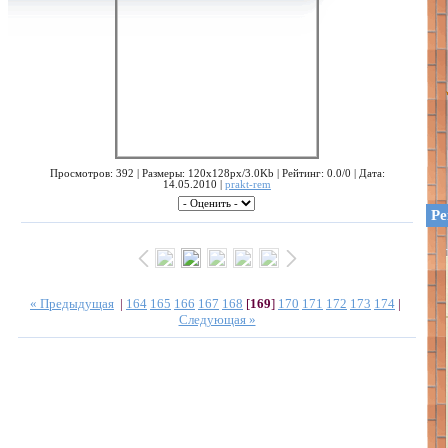
Просмотров: 392 | Размеры: 120x128px/3.0Kb | Рейтинг: 0.0/0 | Дата:
14.05.2010 |
prakt-rem
Ре
« Предыдущая
|
164
165
166
167
168
[
169
]
170
171
172
173
174
|
Следующая »