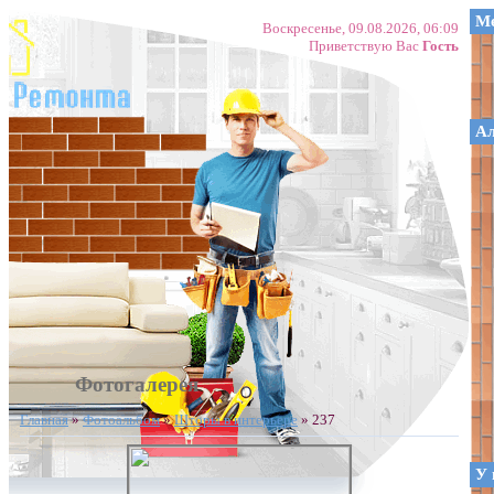
Ме
Воскресенье, 09.08.2026, 06:09
Приветствую Вас
Гость
А
Фотогалерея
Главная
»
Фотоальбом
»
Шторы в интерьере
» 237
У 