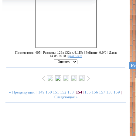
Просмотров: 405 | Размеры: 129x132px/4.1Kb | Рейтинг: 0.0/0 | Дата:
14.05.2010 |
prakt-rem
Ре
« Предыдущая
|
149
150
151
152
153
[
154
]
155
156
157
158
159
|
Следующая »