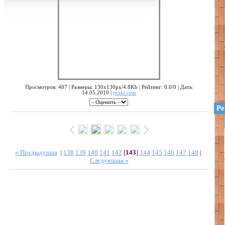
Просмотров: 407 | Размеры: 130x130px/4.8Kb | Рейтинг: 0.0/0 | Дата:
14.05.2010 |
prakt-rem
Ре
« Предыдущая
|
138
139
140
141
142
[
143
]
144
145
146
147
148
|
Следующая »