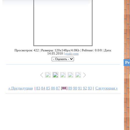
Просмотров: 422 | Размеры: 120x148px/4.0Kb | Рейтинг: 0.0/0 | Дата:
14.05.2010 |
prakt-rem
Ре
« Предыдущая
|
83
84
85
86
87
[
88
]
89
90
91
92
93
|
Следующая »