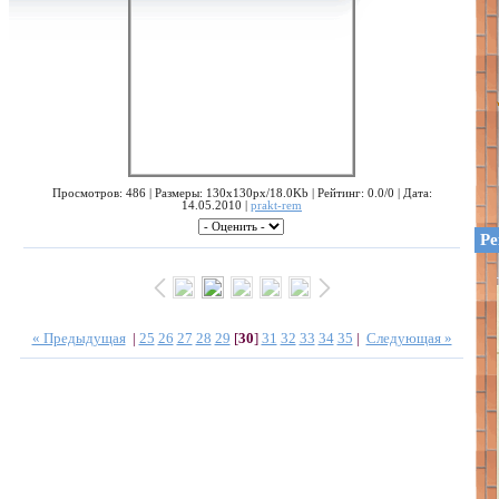
Просмотров: 486 | Размеры: 130x130px/18.0Kb | Рейтинг: 0.0/0 | Дата:
14.05.2010 |
prakt-rem
Ре
« Предыдущая
|
25
26
27
28
29
[
30
]
31
32
33
34
35
|
Следующая »