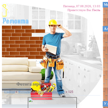
Ме
Пятница, 07.08.2026, 13:03
Приветствую Вас
Гость
А
Фотогалерея
Главная
»
Фотоальбом
»
Шторы в интерьере
» 125
У 