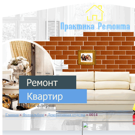
Фотогалерея
Главная
»
Фотоальбом
»
Декоративная отделка
» 0014