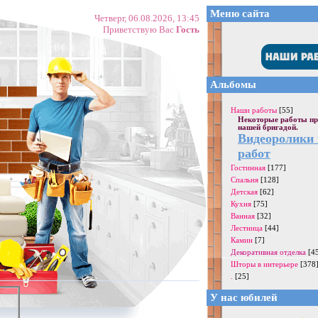
Меню сайта
Четверг, 06.08.2026, 13:45
Приветствую Вас
Гость
Альбомы
Наши работы
[55]
Некоторые работы пр
нашей бригадой.
Видеоролики
работ
Гостинная
[177]
Спальня
[128]
Детская
[62]
Кухня
[75]
Ванная
[32]
Лестница
[44]
Камин
[7]
Декоративная отделка
[4
Шторы в интерьере
[378
.
[25]
У нас юбилей