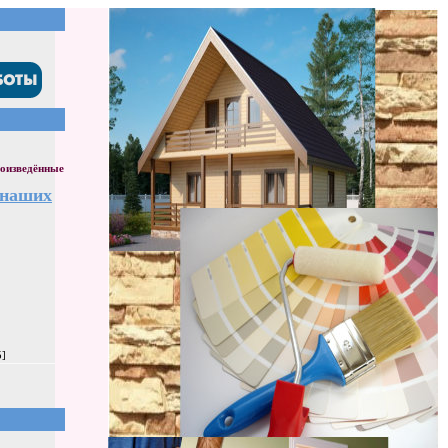
оизведённые
 наших
5]
]