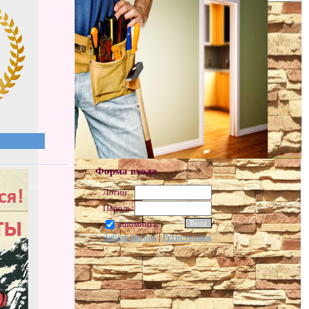
Форма входа
Логин:
Пароль:
запомнить
Забыл пароль
|
Регистрация