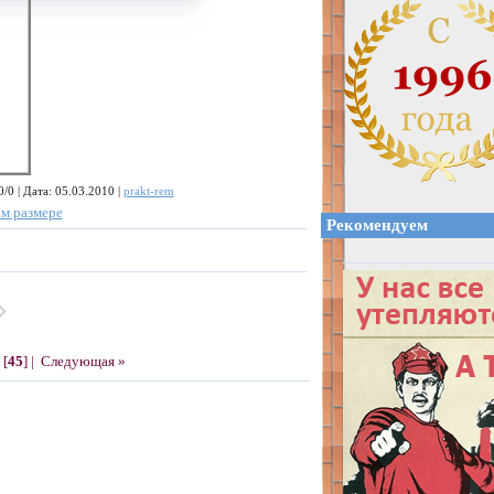
/0 | Дата: 05.03.2010 |
prakt-rem
м размере
Рекомендуем
[
45
] |
Следующая »