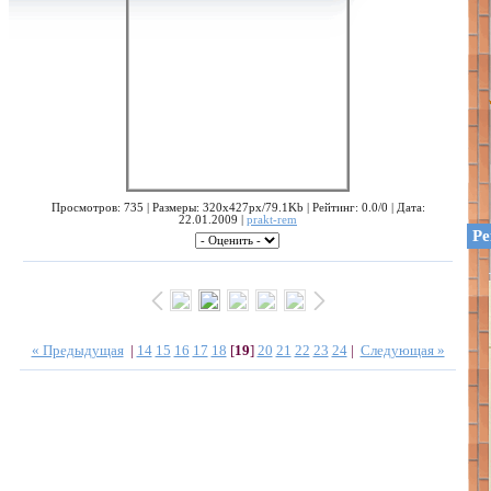
Просмотров: 735 | Размеры: 320x427px/79.1Kb | Рейтинг: 0.0/0 | Дата:
22.01.2009 |
prakt-rem
Ре
« Предыдущая
|
14
15
16
17
18
[
19
]
20
21
22
23
24
|
Следующая »