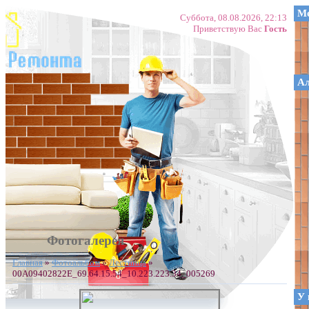
Ме
Суббота, 08.08.2026, 22:13
Приветствую Вас
Гость
А
Фотогалерея
Главная
»
Фотоальбом
»
Лестница
»
00A09402822E_69.64.15.54_10.223.223.34_005269
У 