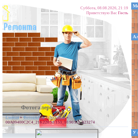
Ме
Суббота, 08.08.2026, 21:19
Приветствую Вас
Гость
А
Фотогалерея
Главная
»
Фотоальбом
»
Лестница
»
00A09400C2C4_216.220.58.153_10.90.9.2_023274
У 