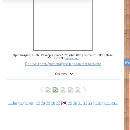
Просмотров: 1016 | Размеры: 552x379px/64.4Kb | Рейтинг: 0.0/0 | Дата:
22.01.2009 |
prakt-rem
Ре
Просмотреть фотографию в реальном размере
« Предыдущая
|
23
24
25
26
27
[
28
]
29
30
31
32
33
|
Следующая »