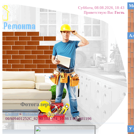
Ме
Суббота, 08.08.2026, 18:43
Приветствую Вас
Гость
А
Фотогалерея
Главная
»
Фотоальбом
»
Лестница
»
00A09401252C_62.90.102.174_10.86.1.66_001196
У 