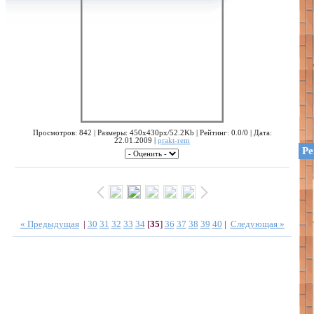
Просмотров: 842 | Размеры: 450x430px/52.2Kb | Рейтинг: 0.0/0 | Дата:
22.01.2009 |
prakt-rem
Ре
« Предыдущая
|
30
31
32
33
34
[
35
]
36
37
38
39
40
|
Следующая »