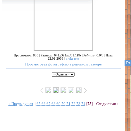
Просмотров: 880 | Размеры: 641x391px/51.1Kb | Рейтинг: 0.0/0 | Дата:
22.01.2009 |
prakt-rem
Ре
Просмотреть фотографию в реальном размере
« Предыдущая
|
65
66
67
68
69
70
71
72
73
74
[
75
] |
Следующая »