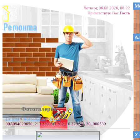
Ме
Четверг, 06.08.2026, 08:22
Приветствую Вас
Гость
А
Фотогалерея
Главная
»
Фотоальбом
»
Кухня
»
00A094020650_213.239.205.202_10.223.61.130_000539
У 