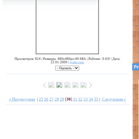
Просмотров: 824 | Размеры: 480x480px/49.6Kb | Рейтинг: 0.0/0 | Дата:
22.01.2009 |
prakt-rem
Ре
« Предыдущая
|
25
26
27
28
29
[
30
]
31
32
33
34
35
|
Следующая »