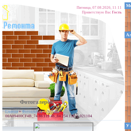
Ме
Пятница, 07.08.2026, 11:11
Приветствую Вас
Гость
А
Фотогалерея
Главная
»
Фотоальбом
»
Детская
»
00A09400CF4B_74.86.119.46_84.254.138.2_021104
У 