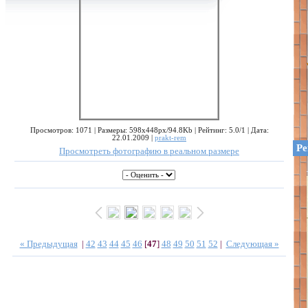
Просмотров: 1071 | Размеры: 598x448px/94.8Kb | Рейтинг: 5.0/1 | Дата:
22.01.2009 |
prakt-rem
Ре
Просмотреть фотографию в реальном размере
« Предыдущая
|
42
43
44
45
46
[
47
]
48
49
50
51
52
|
Следующая »