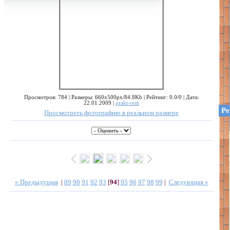
Просмотров: 784 | Размеры: 660x500px/84.8Kb | Рейтинг: 0.0/0 | Дата:
22.01.2009 |
prakt-rem
Ре
Просмотреть фотографию в реальном размере
« Предыдущая
|
89
90
91
92
93
[
94
]
95
96
97
98
99
|
Следующая »