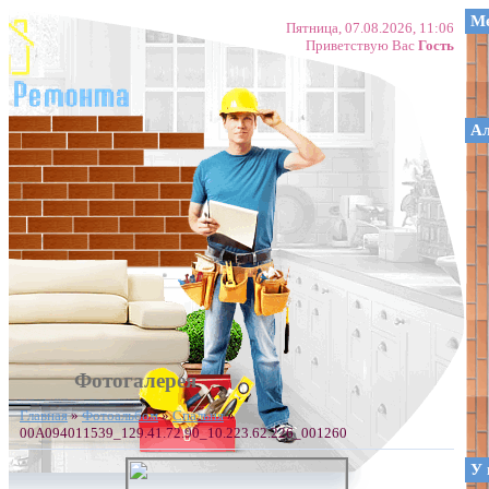
Ме
Пятница, 07.08.2026, 11:06
Приветствую Вас
Гость
А
Фотогалерея
Главная
»
Фотоальбом
»
Спальня
»
00A094011539_129.41.72.90_10.223.62.226_001260
У 