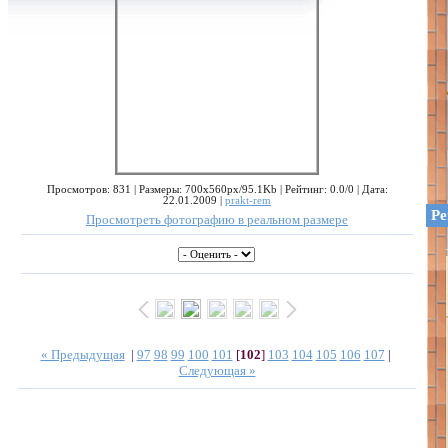
Просмотров: 831 | Размеры: 700x560px/95.1Kb | Рейтинг: 0.0/0 | Дата:
22.01.2009 |
prakt-rem
Ре
Просмотреть фотографию в реальном размере
« Предыдущая
|
97
98
99
100
101
[
102
]
103
104
105
106
107
|
Следующая »