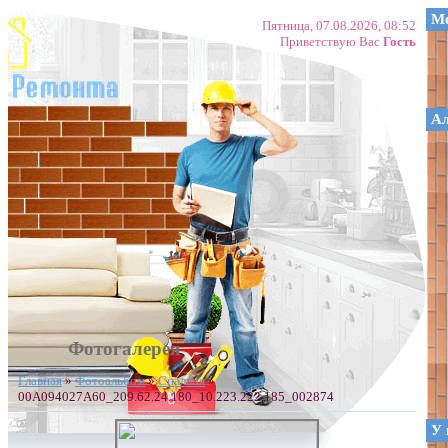
Ме
Пятница, 07.08.2026, 08:52
Приветствую Вас
Гость
А
Фотогалерея
Главная
»
Фотоальбом
»
Спальня
»
00A094027A60_209.62.24.180_10.223.222.185_002874
У 