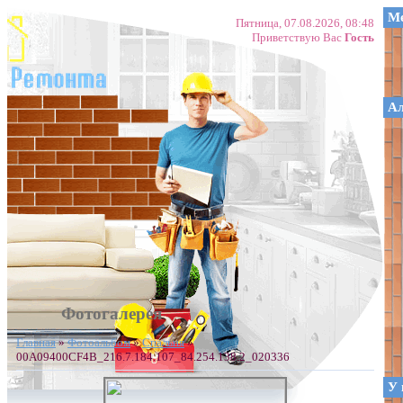
Ме
Пятница, 07.08.2026, 08:48
Приветствую Вас
Гость
А
Фотогалерея
Главная
»
Фотоальбом
»
Спальня
»
00A09400CF4B_216.7.184.107_84.254.138.2_020336
У 