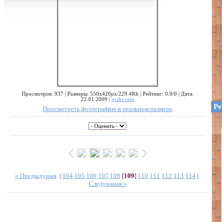
Просмотров: 937 | Размеры: 550x420px/229.4Kb | Рейтинг: 0.0/0 | Дата:
22.01.2009 |
prakt-rem
Ре
Просмотреть фотографию в реальном размере
« Предыдущая
|
104
105
106
107
108
[
109
]
110
111
112
113
114
|
Следующая »