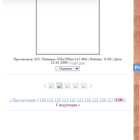
Просмотров: 655 | Размеры: 450x299px/121.4Kb | Рейтинг: 0.0/0 | Дата:
22.01.2009 |
prakt-rem
Ре
« Предыдущая
|
118
119
120
121
122
123
124
125
126
127
[
128
] |
Следующая »