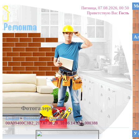
Ме
Пятница, 07.08.2026, 00:50
Приветствую Вас
Гость
А
Фотогалерея
Главная
»
Фотоальбом
»
Спальня
»
00A09400C3B2_217.67.30.28_10.86.14.194_000388
У 