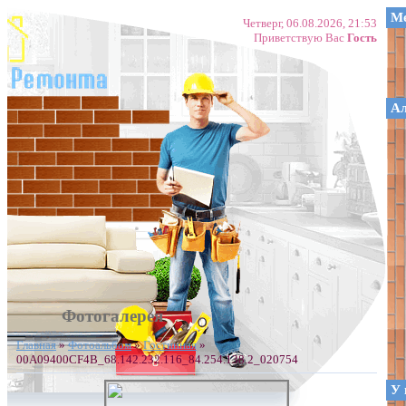
Ме
Четверг, 06.08.2026, 21:53
Приветствую Вас
Гость
А
Фотогалерея
Главная
»
Фотоальбом
»
Гостинная
»
00A09400CF4B_68.142.232.116_84.254.138.2_020754
У 