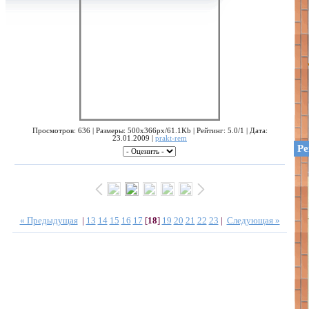
Просмотров: 636 | Размеры: 500x366px/61.1Kb | Рейтинг: 5.0/1 | Дата:
23.01.2009 |
prakt-rem
Ре
« Предыдущая
|
13
14
15
16
17
[
18
]
19
20
21
22
23
|
Следующая »