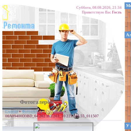
Ме
Суббота, 08.08.2026, 21:34
Приветствую Вас
Гость
А
Фотогалерея
Главная
»
Фотоальбом
»
Гостинная
»
00A09400D3BD_64.202.163.203_10.223.145.55_011507
У 