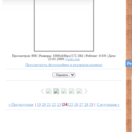
Просмотров: 806 | Размеры: 1000x646px/172.1Kb | Рейтинг: 0.0/0 | Дата:
23.01.2009 |
prakt-rem
Ре
Просмотреть фотографию в реальном размере
« Предыдущая
|
19
20
21
22
23
[
24
]
25
26
27
28
29
|
Следующая »