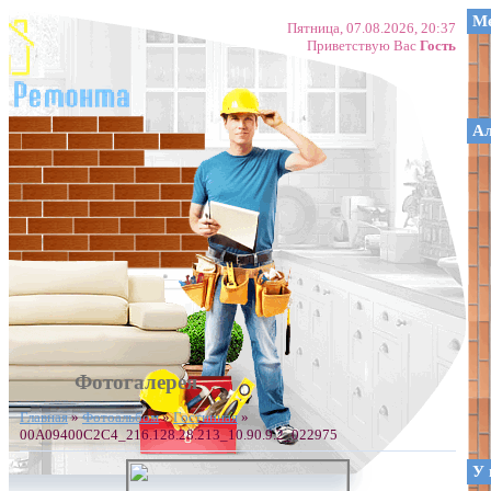
Ме
Пятница, 07.08.2026, 20:37
Приветствую Вас
Гость
А
Фотогалерея
Главная
»
Фотоальбом
»
Гостинная
»
00A09400C2C4_216.128.28.213_10.90.9.2_022975
У 