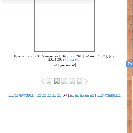
Просмотров: 663 | Размеры: 421x348px/65.7Kb | Рейтинг: 5.0/2 | Дата:
23.01.2009 |
prakt-rem
Ре
« Предыдущая
|
35
36
37
38
39
[
40
]
41
42
43
44
45
|
Следующая »