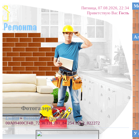
Ме
Пятница, 07.08.2026, 22:34
Приветствую Вас
Гость
А
Фотогалерея
Главная
»
Фотоальбом
»
Гостинная
»
00A09400CF4B_72.36.151.181_84.254.138.2_022272
У 