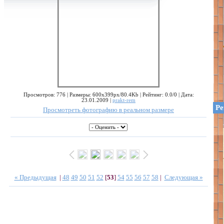
Просмотров: 776 | Размеры: 600x399px/80.4Kb | Рейтинг: 0.0/0 | Дата:
23.01.2009 |
prakt-rem
Ре
Просмотреть фотографию в реальном размере
« Предыдущая
|
48
49
50
51
52
[
53
]
54
55
56
57
58
|
Следующая »