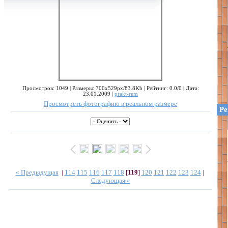
Просмотров: 1049 | Размеры: 700x529px/83.8Kb | Рейтинг: 0.0/0 | Дата:
23.01.2009 |
prakt-rem
Просмотреть фотографию в реальном размере
Ре
« Предыдущая
|
114
115
116
117
118
[
119
]
120
121
122
123
124
|
Следующая »