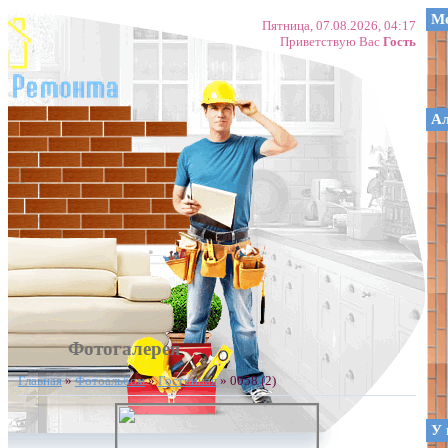
Ме
Пятница, 07.08.2026, 04:17
Приветствую Вас
Гость
А
Фотогалерея
Главная
»
Фотоальбом
»
Гостинная
» 0058 (2)
У 