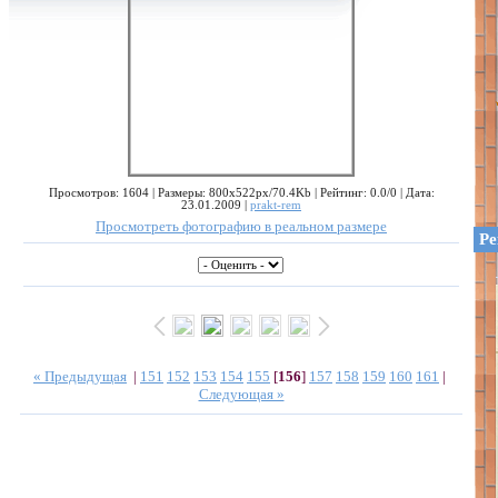
Просмотров: 1604 | Размеры: 800x522px/70.4Kb | Рейтинг: 0.0/0 | Дата:
23.01.2009 |
prakt-rem
Просмотреть фотографию в реальном размере
Ре
« Предыдущая
|
151
152
153
154
155
[
156
]
157
158
159
160
161
|
Следующая »